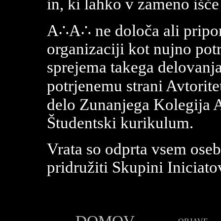
in, ki lahko v zameno išč
A∴A∴ ne določa ali pripor
organizaciji kot nujno pot
sprejema takega delovanja
potrjenemu strani Avtorit
delo Zunanjega Kolegija 
Študentski kurikulum.
Vrata so odprta vsem oseba
pridružiti Skupini Iniciat