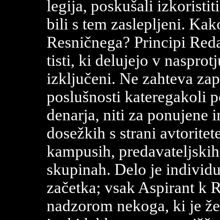
legija, poskušali izkoristit
bili s tem zaslepljeni. Ka
Resničnega? Principi Reda
tisti, ki delujejo v naspro
izključeni. Ne zahteva zapr
poslušnosti kateregakoli 
denarja, niti za ponujene in
dosežkih s strani avtoritet
kampusih, predavateljskih 
skupinah. Delo je individ
začetka; vsak Aspirant k
nadzorom nekoga, ki je že 