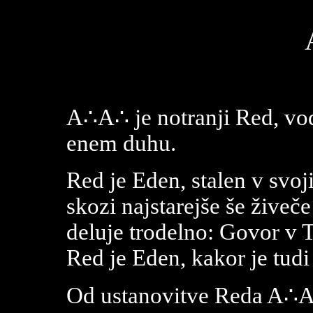
A∴A∴ je notranji Red, vod
enem duhu.
Red je Eden, stalen v svoji
skozi najstarejše še živeč
deluje trodelno: Govor v T
Red je Eden, kakor je tud
Od ustanovitve Reda A∴A∴